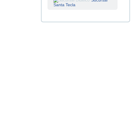
Sucursal
Santa Tecla
Sucursal
Centenario
Sucursal
La Tiendona
Sucursal
Merliot
Sucursal
San Miguel
Empleo
Sucursal
Santa Ana
Sucursal
Sonsonate
Sucursal
Soyapango