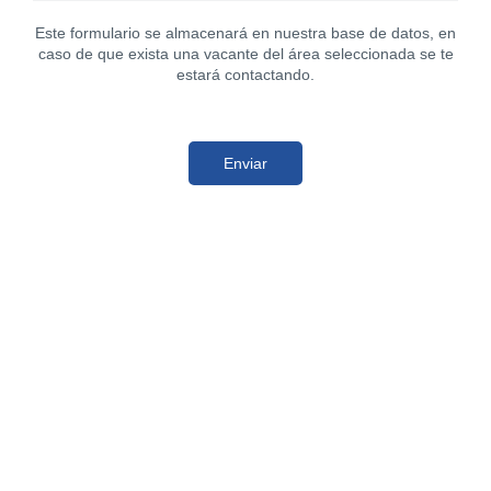
Este formulario se almacenará en nuestra base de datos, en
caso de que exista una vacante del área seleccionada se te
estará contactando.
Enviar
SUSCRÍBETE
PARA RECIBIR PROMOCIONES,
OFERTAS
Y NOVEDADES.