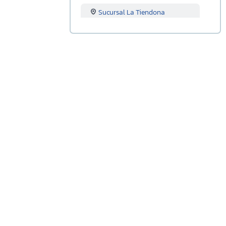
Sucursal La Tiendona
Sucursal Merliot
Sucursal San Miguel
Sucursal Santa Ana
Sucursal Sonsonate
Sucursal Soyapango
Sucursal San Marcos
Sucursal Lourdes
Sucursal Usulutan
Sucursal Ahuachapan