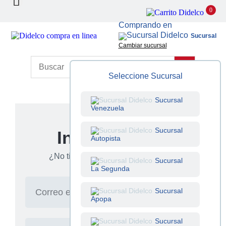
0
Comprando en
Sucursal
Cambiar sucursal
Seleccione Sucursal
Sucursal
Venezuela
Sucursal
Iniciar sesión
Autopista
Crear cuenta
¿No tienes cuenta?
Sucursal
La Segunda
Sucursal
Apopa
Sucursal