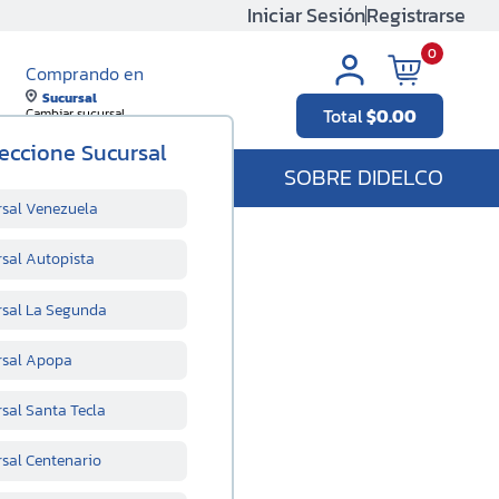
Iniciar Sesión
Registrarse
0
Comprando en
Sucursal
Total
$
0.00
Cambiar sucursal
eccione Sucursal
SOBRE DIDELCO
rsal Venezuela
rsal Autopista
rsal La Segunda
rsal Apopa
sal Santa Tecla
rsal Centenario
n línea