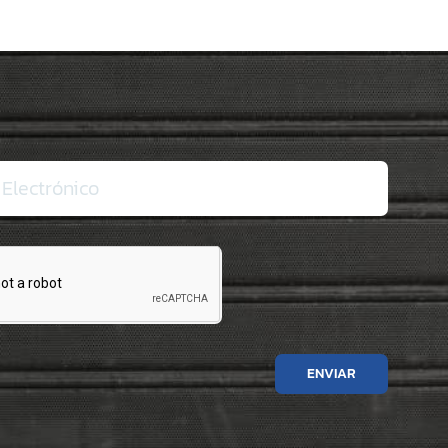
sal Kilo 5
sal El Coyolito
sal San Bartolo
rsal Zacatecoluca
rsal Metapan
rsal Santa Rosa
rsal San Miguel Ruta
rsal San Martin
ENVIAR