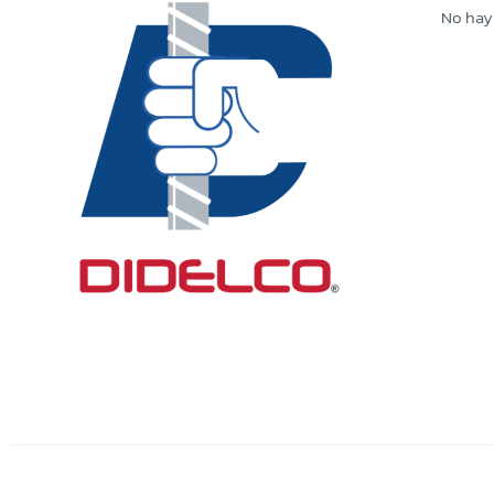
No hay
Dinám
www.di
WhatsAp
Condic
Apli
Prom
Apl
líne
Váli
esté
No a
al p
No a
Vigencia:
del 08 de junio al 15 de julio 2026.