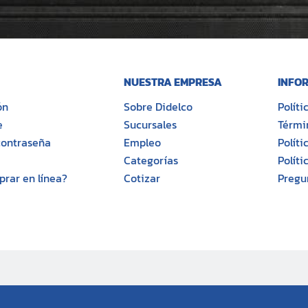
NUESTRA EMPRESA
INFOR
ón
Sobre Didelco
Polít
e
Sucursales
Térmi
contraseña
Empleo
Políti
Categorías
Políti
rar en línea?
Cotizar
Pregu