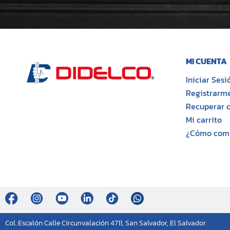
MI CUENTA
Iniciar Sesi
Registrarm
Recuperar 
Mi carrito
¿Cómo comp
Col. Escalón Calle Circunvalación 4711, San Salvador, El Salvador