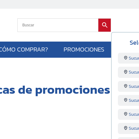
Sel
CÓMO COMPRAR?
PROMOCIONES
Sucu
Sucu
icas de promociones
Sucu
Sucu
Sucur
Sucu
1 de las 2 pantallas de 50 pulg. por tus compras e