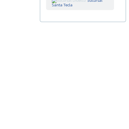
Sucursal
Santa Tecla
Sucursal
Centenario
Sucursal La
Tiendona
Sucursal
Merliot
Sucursal
San Miguel
Sucursal
Santa Ana
Sucursal
Sonsonate
Sucursal
Soyapango