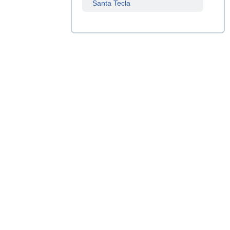
Santa Tecla
Sucursal
Centenario
Sucursal
La Tiendona
Sucursal
Merliot
Sucursal
San Miguel
Sucursal
Santa Ana
Sucursal
Sonsonate
Sucursal
Soyapango