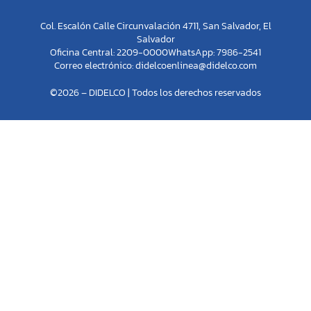
Col. Escalón Calle Circunvalación 4711, San Salvador, El
Salvador
Oficina Central: 2209-0000
WhatsApp: 7986-2541
Correo electrónico:
didelcoenlinea@didelco.com
©2026 – DIDELCO | Todos los derechos reservados