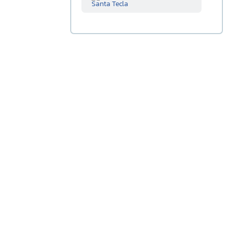
Santa Tecla
Sucursal
Centenario
Sucursal La
Tiendona
Sucursal
Merliot
Sucursal
San Miguel
Sucursal
Santa Ana
Sucursal
Sonsonate
Sucursal
Soyapango