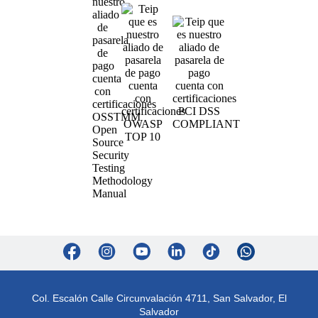
Col. Escalón Calle Circunvalación 4711, San Salvador, El
Salvador