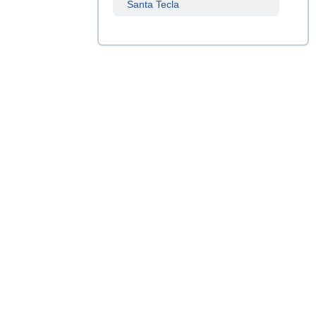
Santa Tecla
Sucursal
Centenario
Sucursal
La Tiendona
Sucursal
Merliot
Sucursal
San Miguel
Sucursal
Santa Ana
Sucursal
Sonsonate
Sucursal
Soyapango