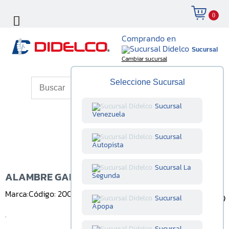
0
Comprando en
Sucursal
Cambiar sucursal
Seleccione Sucursal
Sucursal
Venezuela
Sucursal
Autopista
Sucursal La
ALAMBRE GALVANIZADO LISO CALIBRE 21
Segunda
Marca:
Código: 200001021
Unidad: Libra
Sucursal
Apopa
.
Sucursal