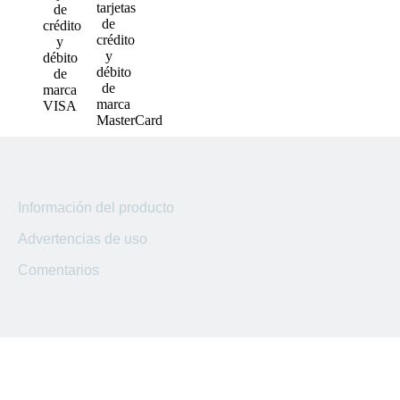
Sucursal
San Marcos
Sucursal
Lourdes
Sucursal
Usulutan
Sucursal
Ahuachapan
Información del producto
Advertencias de uso
Sucursal
Kilo 5
Comentarios
Sucursal El
Coyolito
Sucursal
San Bartolo