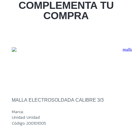
Sucursal
COMPLEMENTA TU
Zacatecoluca
COMPRA
Sucursal
Metapan
Sucursal
Santa Rosa
Sucursal
San Miguel Ruta Militar
Sucursal
San Martin
MALLA ELECTROSOLDADA CALIBRE 3/3
Marca:
Unidad: Unidad
Código: 200101005