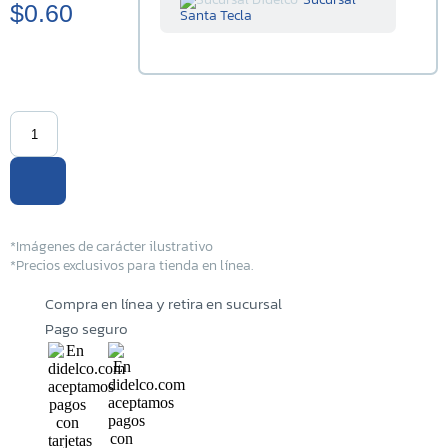
$0.60
Santa Tecla
Sucursal
Centenario
Sucursal La
Tiendona
Sucursal
Merliot
Sucursal
*Imágenes de carácter ilustrativo
San Miguel
*Precios exclusivos para tienda en línea.
Sucursal
Compra en línea y retira en sucursal
Santa Ana
Pago seguro
Sucursal
Sonsonate
Sucursal
Soyapango