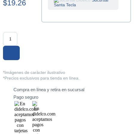
Sucursal
$19.26
Santa Tecla
Sucursal
Centenario
Sucursal
La Tiendona
Sucursal
Merliot
Sucursal
*Imágenes de carácter ilustrativo
San Miguel
*Precios exclusivos para tienda en línea.
Compra en línea y retira en sucursal
Sucursal
Santa Ana
Pago seguro
Sucursal
Sonsonate
Sucursal
Soyapango