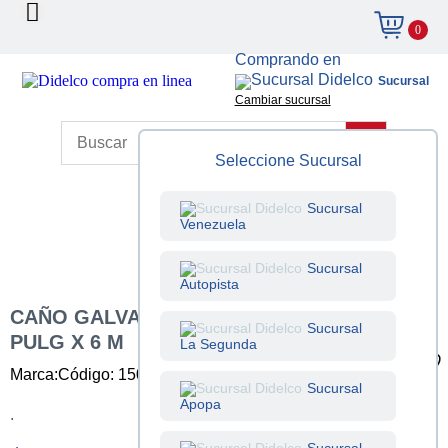
0
Comprando en
Sucursal
Cambiar sucursal
Seleccione Sucursal
Sucursal
Venezuela
Sucursal
Autopista
CAÑO GALVANIZADO LISO LIVIANO 3/4
Sucursal
PULG X 6 M
La Segunda
Marca:
Código: 150102002
Unidad: Unidad
Sucursal
Apopa
.