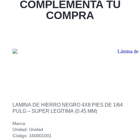
COMPLEMENTA TU
Sucursal
Zacatecoluca
COMPRA
Sucursal
Metapan
Sucursal
Santa Rosa
Sucursal
San Miguel Ruta Militar
Sucursal
San Martin
LAMINA DE HIERRO NEGRO 4X8 PIES DE 1/64
PULG – SUPER LEGITIMA (0.45 MM)
Marca:
Unidad: Unidad
Código: 160001001