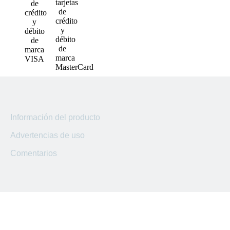
Sucursal
San Marcos
Sucursal
Lourdes
Sucursal
Usulutan
Sucursal
Ahuachapan
Información del producto
Advertencias de uso
Sucursal
Kilo 5
Comentarios
Sucursal
El Coyolito
Sucursal
San Bartolo