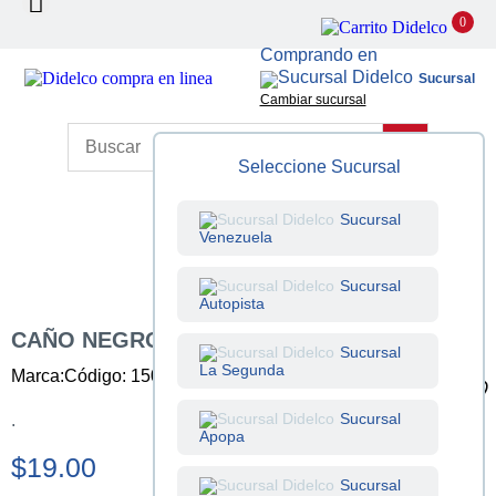
0
Comprando en
Sucursal
Cambiar sucursal
Seleccione Sucursal
Sucursal
Venezuela
Sucursal
Autopista
CAÑO NEGRO LIVIANO 1 PULG X 6 M
Sucursal
La Segunda
Marca:
Código: 150002003
Unidad: Unidad
Sucursal
.
Apopa
$19.00
Sucursal