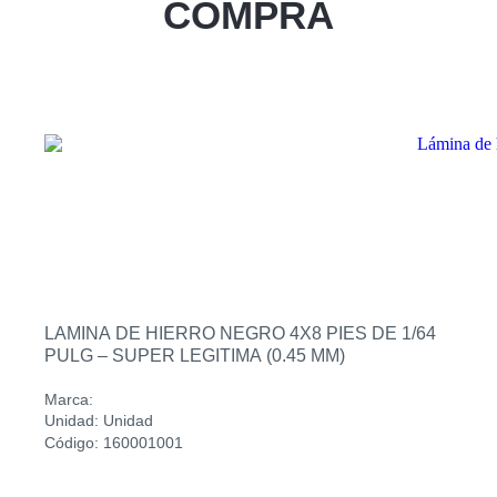
COMPRA
Zacatecoluca
Sucursal
Metapan
Sucursal
Santa Rosa
Sucursal
San Miguel Ruta Militar
Sucursal
San Martin
LAMINA DE HIERRO NEGRO 4X8 PIES DE 1/64
PULG – SUPER LEGITIMA (0.45 MM)
Marca:
Unidad: Unidad
Código: 160001001