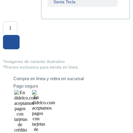
Santa Tecla
Sucursal
Centenario
Sucursal
La Tiendona
Sucursal
Merliot
*Imágenes de carácter ilustrativo
*Precios exclusivos para tienda en línea.
Sucursal
San Miguel
Compra en línea y retira en sucursal
Pago seguro
Sucursal
Santa Ana
Sucursal
Sonsonate
Sucursal
Soyapango