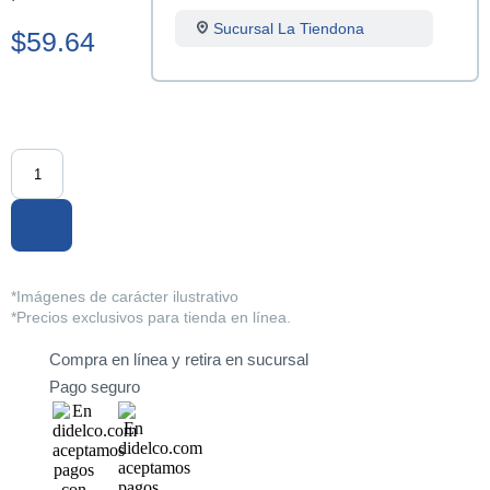
Sucursal La Tiendona
$59.64
Sucursal Merliot
Sucursal San Miguel
Sucursal Santa Ana
Sucursal Sonsonate
Sucursal Soyapango
*Imágenes de carácter ilustrativo
*Precios exclusivos para tienda en línea.
Sucursal San Marcos
Compra en línea y retira en sucursal
Sucursal Lourdes
Pago seguro
Sucursal Usulutan
Sucursal Ahuachapan