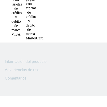
Sucursal Kilo 5
Sucursal El Coyolito
Sucursal San Bartolo
Sucursal Zacatecoluca
Sucursal Metapan
Sucursal Santa Rosa
Información del producto
Sucursal San Miguel Ruta
Advertencias de uso
Militar
Comentarios
Sucursal San Martin