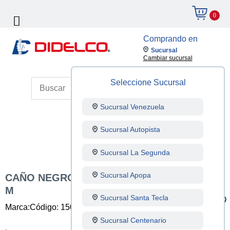
0
Comprando en
Sucursal
Cambiar sucursal
Seleccione Sucursal
Sucursal Venezuela
Sucursal Autopista
Sucursal La Segunda
Sucursal Apopa
CAÑO NEGRO MEDIANO 2-1/2 PULG X 6
M
Sucursal Santa Tecla
Marca:
Código: 150003007
Unidad: Unidad
Sucursal Centenario
.