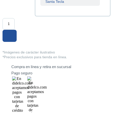
Santa Tecla
Sucursal
Centenario
Sucursal
La Tiendona
Sucursal
Merliot
*Imágenes de carácter ilustrativo
*Precios exclusivos para tienda en línea.
Sucursal
San Miguel
Compra en línea y retira en sucursal
Pago seguro
Sucursal
Santa Ana
Sucursal
Sonsonate
Sucursal
Soyapango