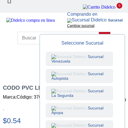
0
Comprando en
Sucursal
Cambiar sucursal
Seleccione Sucursal
Sucursal
Venezuela
Sucursal
Autopista
CODO PVC LISO 1 PULG 90°
Sucursal
La Segunda
Marca:
Código: 370401008
Unidad: Unidad
Sucursal
.
Apopa
$0.54
Sucursal