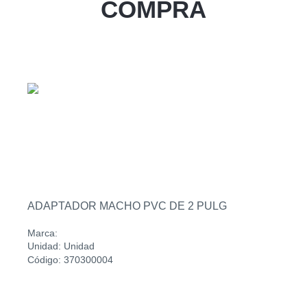
COMPRA
Zacatecoluca
Sucursal
Metapan
Sucursal
Santa Rosa
Sucursal
San Miguel Ruta Militar
Sucursal
San Martin
ADAPTADOR MACHO PVC DE 2 PULG
Marca:
Unidad: Unidad
Código: 370300004