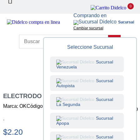
0
Comprando en
Sucursal
Cambiar sucursal
Seleccione Sucursal
Sucursal
Venezuela
Sucursal
Autopista
ELECTRODO OK 6013 DE 3/32 PULG
Sucursal
La Segunda
Marca: OK
Código: 423300004
Unidad: Libra
Sucursal
.
Apopa
$2.20
Sucursal