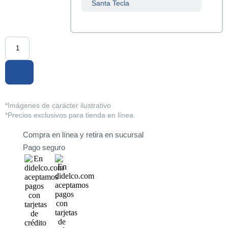
Santa Tecla
Sucursal
Centenario
Sucursal
La Tiendona
Sucursal
Merliot
*Imágenes de carácter ilustrativo
*Precios exclusivos para tienda en línea.
Sucursal
San Miguel
Compra en línea y retira en sucursal
Pago seguro
Sucursal
Santa Ana
Sucursal
Sonsonate
Sucursal
Soyapango