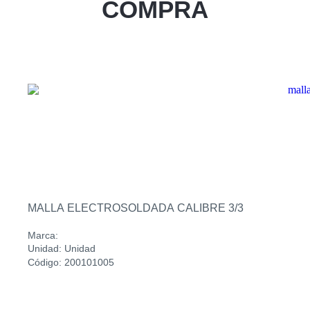
COMPRA
Zacatecoluca
Sucursal
Metapan
Sucursal
Santa Rosa
Sucursal
San Miguel Ruta Militar
Sucursal
San Martin
MALLA ELECTROSOLDADA CALIBRE 3/3
Marca:
Unidad: Unidad
Código: 200101005