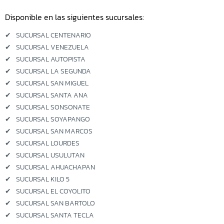
Disponible en las siguientes sucursales:
Sucursal Kilo 5
✔
SUCURSAL CENTENARIO
Sucursal El Coyolito
✔
SUCURSAL VENEZUELA
✔
SUCURSAL AUTOPISTA
Sucursal San Bartolo
✔
SUCURSAL LA SEGUNDA
✔
SUCURSAL SAN MIGUEL
Sucursal Zacatecoluca
✔
SUCURSAL SANTA ANA
✔
SUCURSAL SONSONATE
Sucursal Metapan
✔
SUCURSAL SOYAPANGO
✔
SUCURSAL SAN MARCOS
Sucursal Santa Rosa
✔
SUCURSAL LOURDES
✔
SUCURSAL USULUTAN
Sucursal San Miguel Ruta
Militar
✔
SUCURSAL AHUACHAPAN
✔
SUCURSAL KILO 5
Sucursal San Martin
✔
SUCURSAL EL COYOLITO
✔
SUCURSAL SAN BARTOLO
✔
SUCURSAL SANTA TECLA