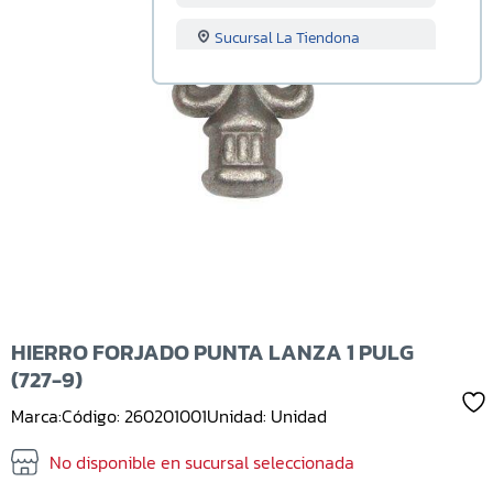
Sucursal La Tiendona
Sucursal Merliot
Sucursal San Miguel
Sucursal Santa Ana
Sucursal Sonsonate
Sucursal Soyapango
Sucursal San Marcos
HIERRO FORJADO PUNTA LANZA 1 PULG
(727-9)
Sucursal Lourdes
Marca:
Código: 260201001
Unidad: Unidad
Sucursal Usulutan
No disponible en sucursal seleccionada
Sucursal Ahuachapan