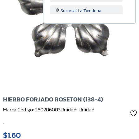
Sucursal La Tiendona
Sucursal Merliot
Sucursal San Miguel
Sucursal Santa Ana
Sucursal Sonsonate
Sucursal Soyapango
Sucursal San Marcos
HIERRO FORJADO ROSETON (138-4)
Marca:
Código: 260206003
Unidad: Unidad
Sucursal Lourdes
.
Sucursal Usulutan
$1.60
Sucursal Ahuachapan