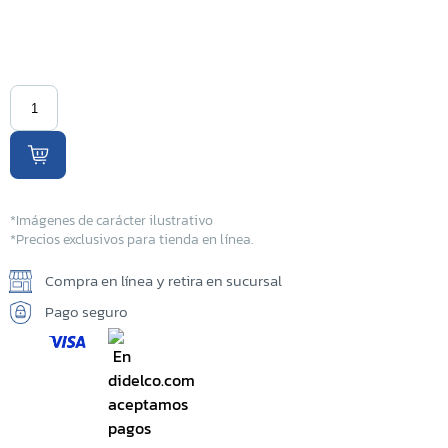
Sucursal Kilo 5
Sucursal El Coyolito
Sucursal San Bartolo
Sucursal Zacatecoluca
Sucursal Metapan
*Imágenes de carácter ilustrativo
*Precios exclusivos para tienda en línea.
Sucursal Santa Rosa
Compra en línea y retira en sucursal
Pago seguro
Sucursal San Miguel Ruta
Militar
Sucursal San Martin