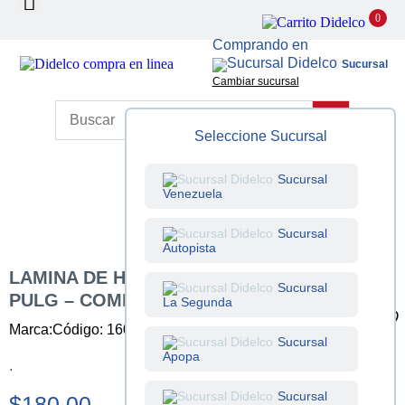
0
Comprando en
Sucursal
Cambiar sucursal
Seleccione Sucursal
Sucursal
Venezuela
Sucursal
Autopista
LAMINA DE HIERRO NEGRO 2X1 M DE 3/8
Sucursal
PULG – COMERCIAL (9.00 MM)
La Segunda
Marca:
Código: 160100023
Unidad: Unidad
Sucursal
Apopa
.
Sucursal
$180.00