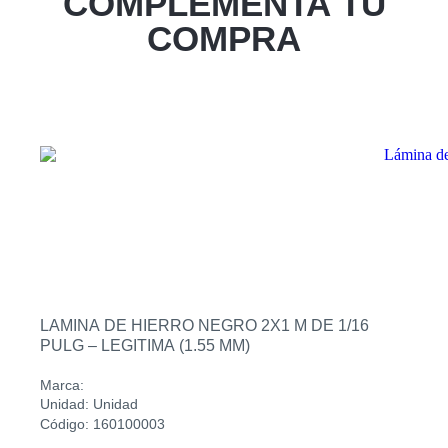
COMPLEMENTA TU
Zacatecoluca
COMPRA
Sucursal
Metapan
Sucursal
Santa Rosa
Sucursal
San Miguel Ruta Militar
Sucursal
San Martin
LAMINA DE HIERRO NEGRO 2X1 M DE 1/16
PULG – LEGITIMA (1.55 MM)
Marca:
Unidad: Unidad
Código: 160100003