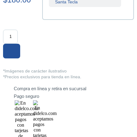
Santa Tecla
Sucursal
Centenario
Sucursal
La Tiendona
Sucursal
Merliot
Sucursal
*Imágenes de carácter ilustrativo
San Miguel
*Precios exclusivos para tienda en línea.
Compra en línea y retira en sucursal
Sucursal
Santa Ana
Pago seguro
Sucursal
Sonsonate
Sucursal
Soyapango