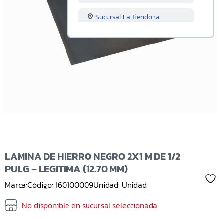
Sucursal La Tiendona
Sucursal Merliot
Sucursal San Miguel
Sucursal Santa Ana
Sucursal Sonsonate
Sucursal Soyapango
Sucursal San Marcos
LAMINA DE HIERRO NEGRO 2X1 M DE 1/2
PULG – LEGITIMA (12.70 MM)
Sucursal Lourdes
Marca:
Código: 160100009
Unidad: Unidad
Sucursal Usulutan
No disponible en sucursal seleccionada
Sucursal Ahuachapan