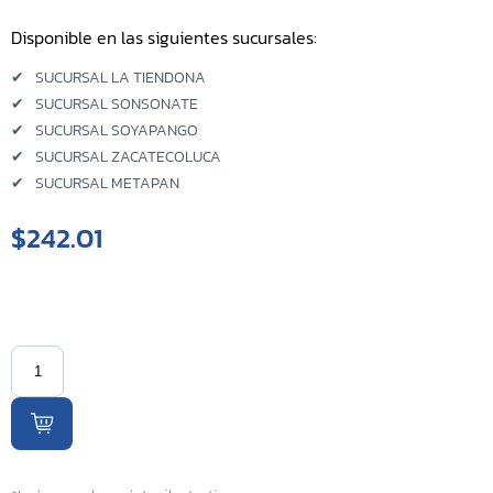
Disponible en las siguientes sucursales:
Sucursal Kilo 5
✔
SUCURSAL LA TIENDONA
Sucursal El Coyolito
✔
SUCURSAL SONSONATE
✔
SUCURSAL SOYAPANGO
Sucursal San Bartolo
✔
SUCURSAL ZACATECOLUCA
✔
SUCURSAL METAPAN
Sucursal Zacatecoluca
$242.01
Sucursal Metapan
Sucursal Santa Rosa
Sucursal San Miguel Ruta
Militar
Sucursal San Martin