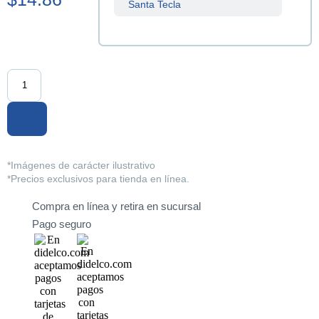
Santa Tecla
Sucursal
Centenario
Sucursal
La Tiendona
Sucursal
Merliot
Sucursal
*Imágenes de carácter ilustrativo
San Miguel
*Precios exclusivos para tienda en línea.
Compra en línea y retira en sucursal
Sucursal
Santa Ana
Pago seguro
Sucursal
Sonsonate
Sucursal
Soyapango