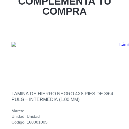
COMPLEMENTA TU
Zacatecoluca
COMPRA
Sucursal
Metapan
Sucursal
Santa Rosa
Sucursal
San Miguel Ruta Militar
Sucursal
San Martin
LAMINA DE HIERRO NEGRO 4X8 PIES DE 3/64
PULG – INTERMEDIA (1.00 MM)
Marca:
Unidad: Unidad
Código: 160001005