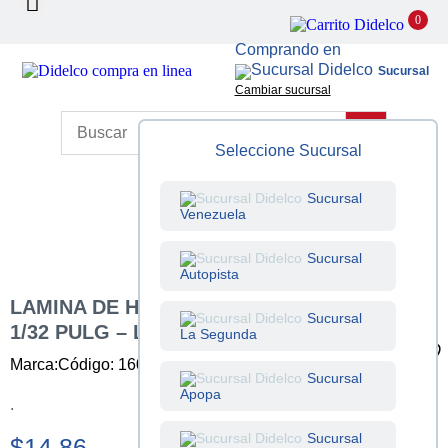
0
Comprando en
Sucursal
Cambiar sucursal
Seleccione Sucursal
Sucursal
Venezuela
Sucursal
Autopista
LAMINA DE HIERRO NEGRO 2X1 M DE
Sucursal
1/32 PULG – LEGITIMA (0.70 MM)
La Segunda
Marca:
Código: 160000003
Unidad: Unidad
Sucursal
Apopa
.
Sucursal
$14.86