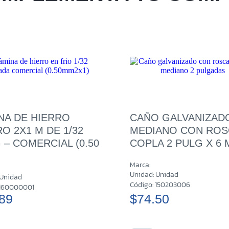
Metapa
Santa 
San Mig
NA DE HIERRO
CAÑO GALVANIZAD
San Mar
O 2X1 M DE 1/32
MEDIANO CON ROS
 – COMERCIAL (0.50
COPLA 2 PULG X 6 
Marca:
Unidad: Unidad
 Unidad
Código: 150203006
 160000001
89
$74.50