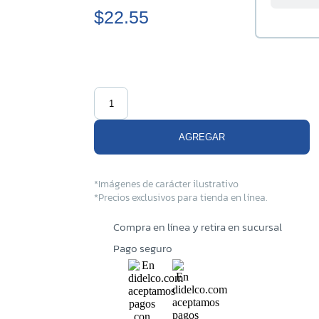
$22.55
Centena
Tiendo
Merliot
AGREGAR
San Mi
*Imágenes de carácter ilustrativo
*Precios exclusivos para tienda en línea.
Santa 
Compra en línea y retira en sucursal
Pago seguro
Sonson
Soyapa