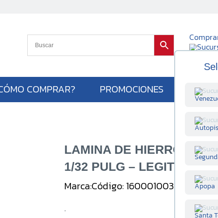
Compra
Cambiar su
Sel
CÓMO COMPRAR?
PROMOCIONES
Venezu
Autopi
LAMINA DE HIERRO NEGR
Segund
1/32 PULG – LEGITIMA (0.
Marca:
Código: 160001003
Unidad: U
Apopa
.
Santa T