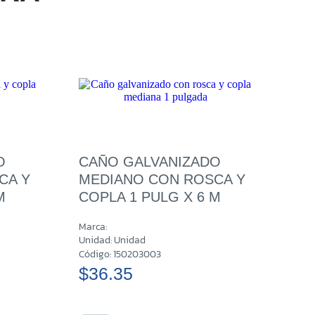
Sucursal
n
Sucursal
Rosa
Sucursal
uel Ruta Militar
Sucursal
O
CAÑO GALVANIZADO
tin
CA Y
MEDIANO CON ROSCA Y
M
COPLA 1 PULG X 6 M
Marca:
Unidad: Unidad
Código: 150203003
$36.35