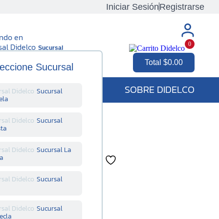
Iniciar Sesión
Registrarse
ndo en
0
Sucursal
cursal
Total
$
0.00
eccione Sucursal
SOBRE DIDELCO
Sucursal
ela
Sucursal
sta
O 4X8 PIES DE
Sucursal La
a
70 MM)
Sucursal
nidad
Sucursal
ecla