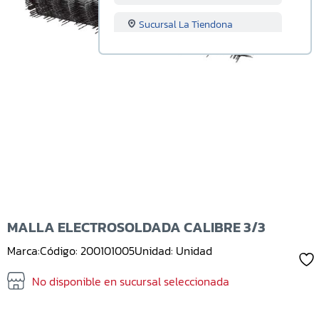
Sucursal La Tiendona
Sucursal Merliot
Sucursal San Miguel
Sucursal Santa Ana
Sucursal Sonsonate
Sucursal Soyapango
Sucursal San Marcos
MALLA ELECTROSOLDADA CALIBRE 3/3
Marca:
Código: 200101005
Unidad: Unidad
Sucursal Lourdes
No disponible en sucursal seleccionada
Sucursal Usulutan
Sucursal Ahuachapan