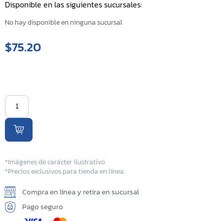
Disponible en las siguientes sucursales:
Sucursal Kilo 5
No hay disponible en ninguna sucursal
Sucursal El Coyolito
$75.20
Sucursal San Bartolo
Sucursal Zacatecoluca
Sucursal Metapan
Sucursal Santa Rosa
Sucursal San Miguel Ruta
Militar
*Imágenes de carácter ilustrativo
*Precios exclusivos para tienda en línea.
Sucursal San Martin
Compra en línea y retira en sucursal
Pago seguro