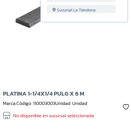
Sucursal La Tiendona
Sucursal Merliot
Sucursal San Miguel
Sucursal Santa Ana
Sucursal Sonsonate
Sucursal Soyapango
Sucursal San Marcos
PLATINA 1-1/4X1/4 PULG X 6 M
Marca:
Código: 110003003
Unidad: Unidad
Sucursal Lourdes
No disponible en sucursal seleccionada
Sucursal Usulutan
Sucursal Ahuachapan