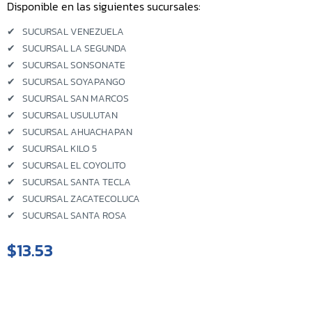
Disponible en las siguientes sucursales:
Sucursal Kilo 5
✔
SUCURSAL VENEZUELA
✔
SUCURSAL LA SEGUNDA
Sucursal El Coyolito
✔
SUCURSAL SONSONATE
✔
SUCURSAL SOYAPANGO
Sucursal San Bartolo
✔
SUCURSAL SAN MARCOS
✔
SUCURSAL USULUTAN
Sucursal Zacatecoluca
✔
SUCURSAL AHUACHAPAN
✔
SUCURSAL KILO 5
Sucursal Metapan
✔
SUCURSAL EL COYOLITO
✔
SUCURSAL SANTA TECLA
Sucursal Santa Rosa
✔
SUCURSAL ZACATECOLUCA
✔
SUCURSAL SANTA ROSA
Sucursal San Miguel Ruta
Militar
$13.53
Sucursal San Martin