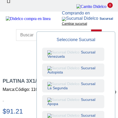
0
Comprando en
Sucursal
Cambiar sucursal
Seleccione Sucursal
Sucursal
Venezuela
Sucursal
Autopista
PLATINA 3X1/2 PULG X 6 M
Sucursal
La Segunda
Marca:
Código: 110007005
Unidad: Unidad
Sucursal
.
Apopa
$91.21
Sucursal