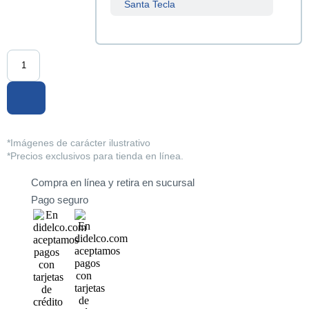
Santa Tecla
Sucursal
Centenario
Sucursal
La Tiendona
Sucursal
Merliot
*Imágenes de carácter ilustrativo
*Precios exclusivos para tienda en línea.
Sucursal
San Miguel
Compra en línea y retira en sucursal
Pago seguro
Sucursal
Santa Ana
Sucursal
Sonsonate
Sucursal
Soyapango