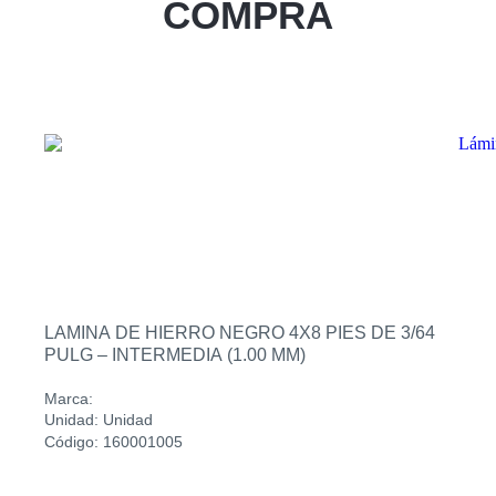
COMPRA
Zacatecoluca
Sucursal
Metapan
Sucursal
Santa Rosa
Sucursal
San Miguel Ruta Militar
Sucursal
San Martin
LAMINA DE HIERRO NEGRO 4X8 PIES DE 3/64
PULG – INTERMEDIA (1.00 MM)
Marca:
Unidad: Unidad
Código: 160001005