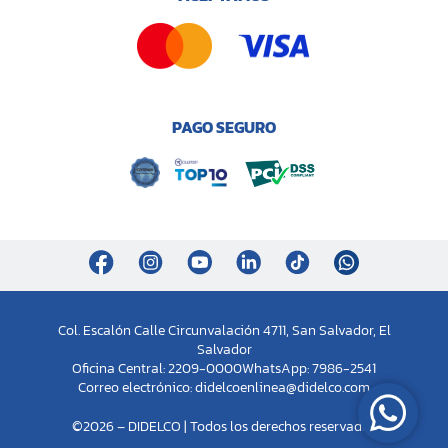
PAGO SEGURO
Col. Escalón Calle Circunvalación 4711, San Salvador, El
Salvador
Oficina Central: 2209-0000
WhatsApp: 7986-2541
Correo electrónico:
didelcoenlinea@didelco.com
©2026 – DIDELCO | Todos los derechos reservados