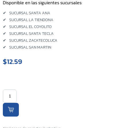
Disponible en las siguientes sucursales:
Sucursal Kilo 5
✔
SUCURSAL SANTA ANA
✔
SUCURSAL LA TIENDONA
Sucursal El Coyolito
✔
SUCURSAL EL COYOLITO
✔
SUCURSAL SANTA TECLA
Sucursal San Bartolo
✔
SUCURSAL ZACATECOLUCA
✔
SUCURSAL SAN MARTIN
Sucursal Zacatecoluca
$12.59
Sucursal Metapan
Sucursal Santa Rosa
Sucursal San Miguel Ruta
Militar
Sucursal San Martin