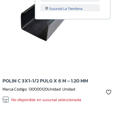
Sucursal La Tiendona
Sucursal Merliot
Sucursal San Miguel
Sucursal Santa Ana
Sucursal Sonsonate
Sucursal Soyapango
Sucursal San Marcos
POLIN C 3X1-1/2 PULG X 6 M – 1.20 MM
Marca:
Código: 130000120
Unidad: Unidad
Sucursal Lourdes
No disponible en sucursal seleccionada
Sucursal Usulutan
Sucursal Ahuachapan