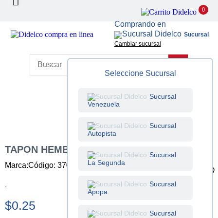
0
Comprando en
Sucursal
Cambiar sucursal
Seleccione Sucursal
Sucursal
Venezuela
Sucursal
Autopista
TAPON HEMBRA PVC LISO DE 3/4 PULG
Sucursal
La Segunda
Marca:
Código: 370501002
Unidad: Unidad
Sucursal
.
Apopa
$0.25
Sucursal