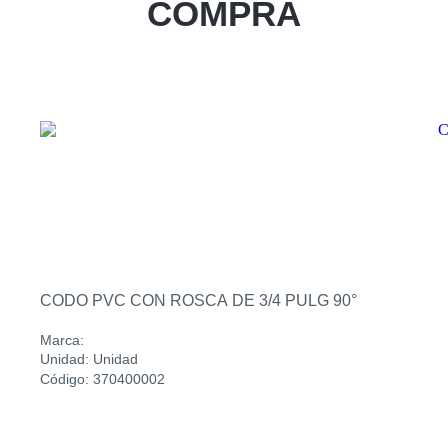
COMPRA
Zacatecoluca
Sucursal
Metapan
Sucursal
Santa Rosa
Sucursal
San Miguel Ruta Militar
Sucursal
San Martin
CODO PVC CON ROSCA DE 3/4 PULG 90°
Marca:
Unidad: Unidad
Código: 370400002