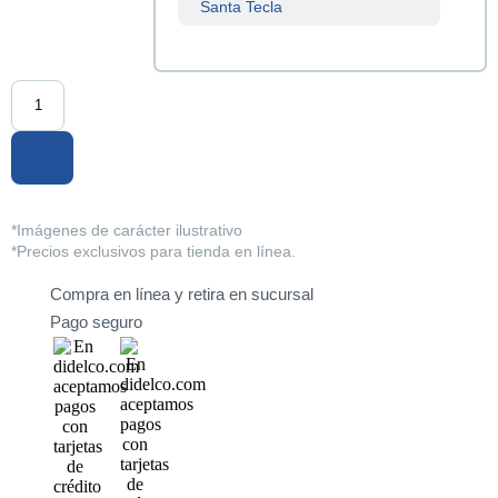
Santa Tecla
Sucursal
Centenario
Sucursal
La Tiendona
Sucursal
Merliot
*Imágenes de carácter ilustrativo
*Precios exclusivos para tienda en línea.
Sucursal
San Miguel
Compra en línea y retira en sucursal
Pago seguro
Sucursal
Santa Ana
Sucursal
Sonsonate
Sucursal
Soyapango