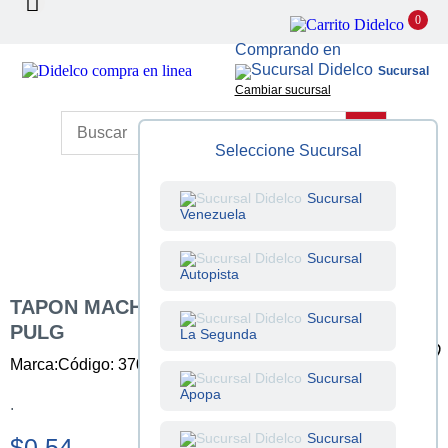
0
Comprando en
Sucursal
Cambiar sucursal
Seleccione Sucursal
Sucursal
Venezuela
Sucursal
Autopista
TAPON MACHO PVC CON ROSCA DE 1/2
Sucursal
PULG
La Segunda
Marca:
Código: 370500002
Unidad: Unidad
Sucursal
Apopa
.
Sucursal
$0.54