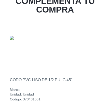
COMPLEMENTA TU
Zacatecoluca
COMPRA
Sucursal
Metapan
Sucursal
Santa Rosa
Sucursal
San Miguel Ruta Militar
Sucursal
San Martin
CODO PVC LISO DE 1/2 PULG 45°
Marca:
Unidad: Unidad
Código: 370401001