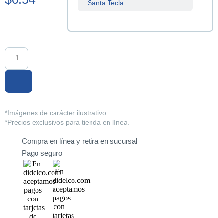
Santa Tecla
Sucursal
Centenario
Sucursal
La Tiendona
Sucursal
Merliot
Sucursal
*Imágenes de carácter ilustrativo
San Miguel
*Precios exclusivos para tienda en línea.
Compra en línea y retira en sucursal
Sucursal
Santa Ana
Pago seguro
Sucursal
Sonsonate
Sucursal
Soyapango