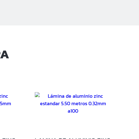
sal Kilo 5
sal El Coyolito
sal San Bartolo
rsal Zacatecoluca
RA
rsal Metapan
rsal Santa Rosa
rsal San Miguel Ruta
rsal San Martin