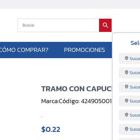
Sel
CÓMO COMPRAR?
PROMOCIONES
Sucu
Sucu
TRAMO CON CAPUCHA NEGR
Sucu
Marca:
Código: 424905001
Unidad: U
Sucu
.
Sucur
$0.22
Sucu