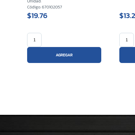
Unidad:
Código: 670102057
$19.76
$13.
AGREGAR