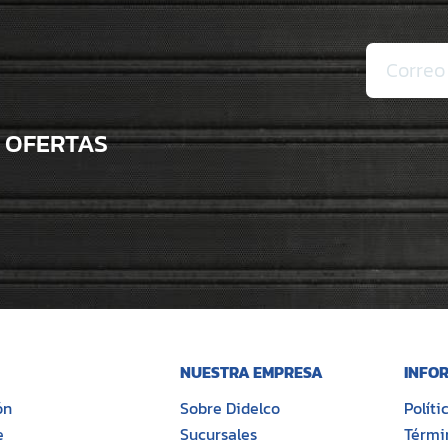
 OFERTAS
NUESTRA EMPRESA
INFOR
ón
Sobre Didelco
Polít
e
Sucursales
Térmi