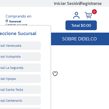
Iniciar Sesión
Registrarse
0
Comprando en
Sucursal
Total
$
0.00
Cambiar sucursal
eccione Sucursal
SOBRE DIDELCO
rsal Venezuela
rsal Autopista
A 5 PULG
rsal La Segunda
nidad
rsal Apopa
sal Santa Tecla
rsal Centenario