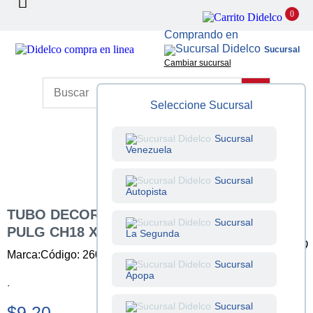
0
Comprando en
Sucursal
Cambiar sucursal
Seleccione Sucursal
Sucursal
Venezuela
Sucursal
Autopista
TUBO DECORADO MAYA 600 DE 1-1/4
Sucursal
PULG CH18 X 2.00 M
La Segunda
Marca:
Código: 260001004
Unidad: Unidad
Sucursal
Apopa
.
Sucursal
$9.20