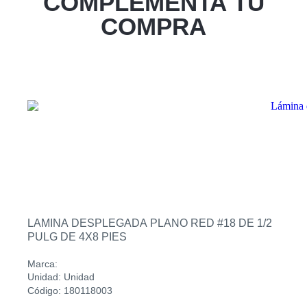
COMPLEMENTA TU
Zacatecoluca
COMPRA
Sucursal
Metapan
Sucursal
Santa Rosa
Sucursal
San Miguel Ruta Militar
Sucursal
San Martin
LAMINA DESPLEGADA PLANO RED #18 DE 1/2
PULG DE 4X8 PIES
Marca:
Unidad: Unidad
Código: 180118003