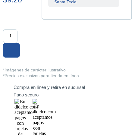
Santa Tecla
Sucursal
Centenario
Sucursal
La Tiendona
Sucursal
Merliot
Sucursal
*Imágenes de carácter ilustrativo
San Miguel
*Precios exclusivos para tienda en línea.
Compra en línea y retira en sucursal
Sucursal
Santa Ana
Pago seguro
Sucursal
Sonsonate
Sucursal
Soyapango