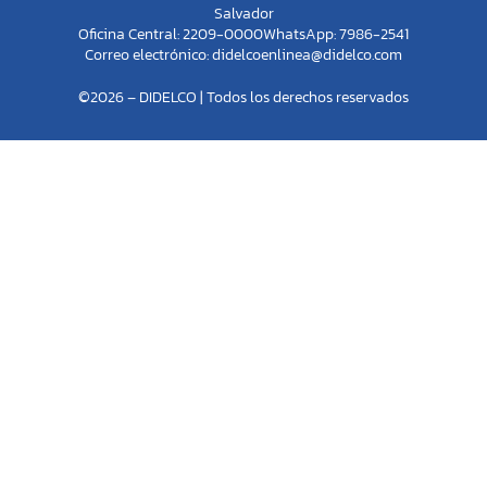
Salvador
Oficina Central: 2209-0000
WhatsApp: 7986-2541
Correo electrónico:
didelcoenlinea@didelco.com
©2026 – DIDELCO | Todos los derechos reservados