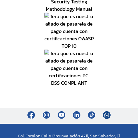
Col. Escalón Calle Circunvalación 4711, San Salvador, El