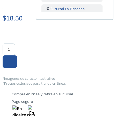
.
Sucursal La Tiendona
$18.50
Sucursal Merliot
Sucursal San Miguel
Sucursal Santa Ana
Sucursal Sonsonate
Sucursal Soyapango
*Imágenes de carácter ilustrativo
Sucursal San Marcos
*Precios exclusivos para tienda en línea.
Sucursal Lourdes
Compra en línea y retira en sucursal
Pago seguro
Sucursal Usulutan
Sucursal Ahuachapan