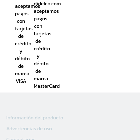
Sucursal Kilo 5
Sucursal El Coyolito
Sucursal San Bartolo
Sucursal Zacatecoluca
Sucursal Metapan
Sucursal Santa Rosa
Sucursal San Miguel Ruta
Militar
Sucursal San Martin
Información del producto
Advertencias de uso
Comentarios