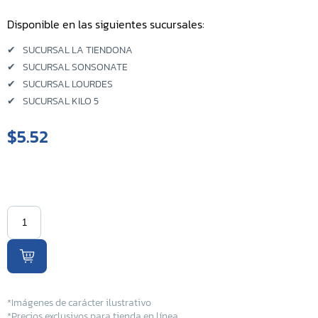
Disponible en las siguientes sucursales:
Sucursal Kilo 5
✔
SUCURSAL LA TIENDONA
Sucursal El Coyolito
✔
SUCURSAL SONSONATE
✔
SUCURSAL LOURDES
Sucursal San Bartolo
✔
SUCURSAL KILO 5
Sucursal Zacatecoluca
$5.52
Sucursal Metapan
Sucursal Santa Rosa
Sucursal San Miguel Ruta
Militar
Sucursal San Martin
*Imágenes de carácter ilustrativo
*Precios exclusivos para tienda en línea.