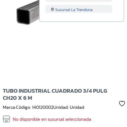
Sucursal La Tiendona
Sucursal Merliot
Sucursal San Miguel
Sucursal Santa Ana
Sucursal Sonsonate
Sucursal Soyapango
Sucursal San Marcos
TUBO INDUSTRIAL CUADRADO 3/4 PULG
CH20 X 6 M
Sucursal Lourdes
Marca:
Código: 140120002
Unidad: Unidad
Sucursal Usulutan
No disponible en sucursal seleccionada
Sucursal Ahuachapan