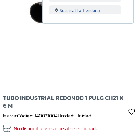
Sucursal La Tiendona
Sucursal Merliot
Sucursal San Miguel
Sucursal Santa Ana
Sucursal Sonsonate
Sucursal Soyapango
Sucursal San Marcos
TUBO INDUSTRIAL REDONDO 1 PULG CH21 X
6 M
Sucursal Lourdes
Marca:
Código: 140021004
Unidad: Unidad
Sucursal Usulutan
No disponible en sucursal seleccionada
Sucursal Ahuachapan