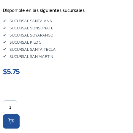
Disponible en las siguientes sucursales:
Sucursal Kilo 5
✔
SUCURSAL SANTA ANA
Sucursal El Coyolito
✔
SUCURSAL SONSONATE
✔
SUCURSAL SOYAPANGO
Sucursal San Bartolo
✔
SUCURSAL KILO 5
✔
SUCURSAL SANTA TECLA
Sucursal Zacatecoluca
✔
SUCURSAL SAN MARTIN
Sucursal Metapan
$5.75
Sucursal Santa Rosa
Sucursal San Miguel Ruta
Militar
Sucursal San Martin