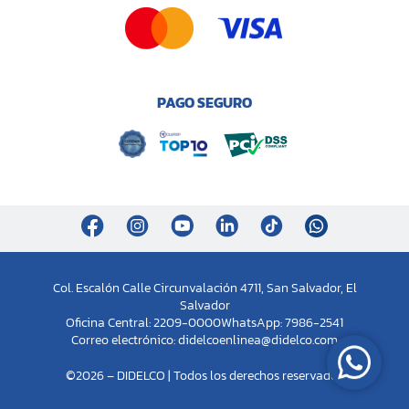
PAGO SEGURO
Col. Escalón Calle Circunvalación 4711, San Salvador, El
Salvador
Oficina Central: 2209-0000
WhatsApp: 7986-2541
Correo electrónico:
didelcoenlinea@didelco.com
©2026 – DIDELCO | Todos los derechos reservados