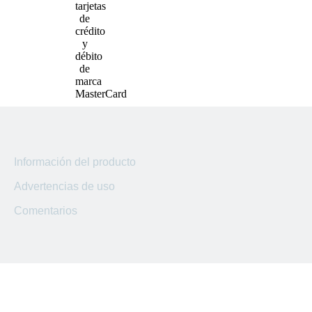
Sucursal
San Marcos
Sucursal
Lourdes
Sucursal
Usulutan
Sucursal
Ahuachapan
Información del producto
Advertencias de uso
Sucursal
Kilo 5
Comentarios
Sucursal El
Coyolito
Sucursal
San Bartolo