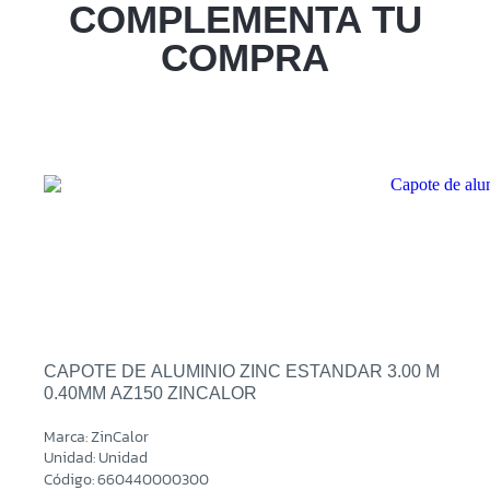
Sucursal
COMPLEMENTA TU
Zacatecoluca
COMPRA
Sucursal
Metapan
Sucursal
Santa Rosa
Sucursal
San Miguel Ruta Militar
Sucursal
San Martin
CAPOTE DE ALUMINIO ZINC ESTANDAR 3.00 M
0.40MM AZ150 ZINCALOR
Marca: ZinCalor
Unidad: Unidad
Código: 660440000300