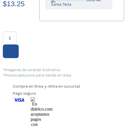
$13.25
Santa Tecla
Sucursal
Centenario
Sucursal La
Tiendona
Sucursal
Merliot
Sucursal
*Imágenes de carácter ilustrativo
San Miguel
*Precios exclusivos para tienda en línea.
Sucursal
Compra en línea y retira en sucursal
Santa Ana
Pago seguro
Sucursal
Sonsonate
Sucursal
Soyapango