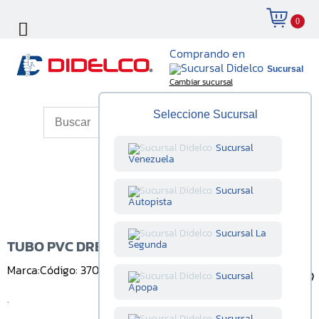
0
Comprando en
Sucursal
Cambiar sucursal
Seleccione Sucursal
Sucursal
Venezuela
Sucursal
Autopista
Sucursal La
TUBO PVC DRENAJE DE 4 PULG
Segunda
Marca:
Código: 370001003
Unidad: Unidad
Sucursal
Apopa
.
Sucursal