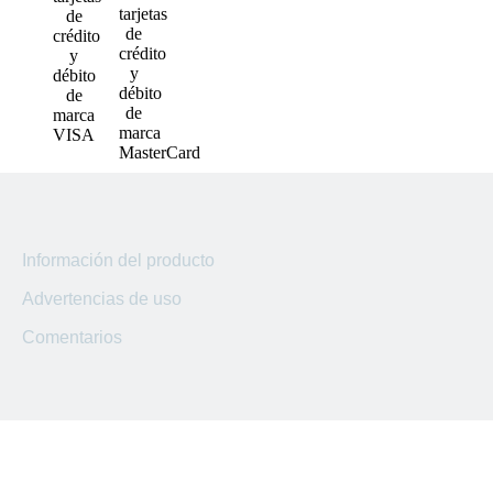
Sucursal
San Marcos
Sucursal
Lourdes
Sucursal
Usulutan
Sucursal
Ahuachapan
Información del producto
Sucursal
Advertencias de uso
Kilo 5
Comentarios
Sucursal
El Coyolito
Sucursal
San Bartolo
Sucursal