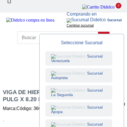
0
Comprando en
Sucursal
Cambiar sucursal
Seleccione Sucursal
Sucursal
Venezuela
Sucursal
Autopista
Sucursal
VIGA DE HIERRO CHANEL DE 6X1-7/8
La Segunda
PULG X 8.20 LBS/PIE X 20 PIES
Sucursal
Marca:
Código: 360006001
Unidad: Unidad
Apopa
.
Sucursal