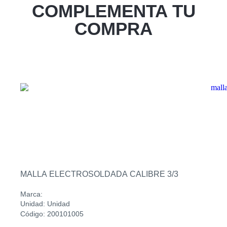
Zacatecoluca
COMPLEMENTA TU
COMPRA
Sucursal
Metapan
Sucursal
Santa Rosa
Sucursal
San Miguel Ruta Militar
Sucursal
San Martin
MALLA ELECTROSOLDADA CALIBRE 3/3
Marca:
Unidad: Unidad
Código: 200101005