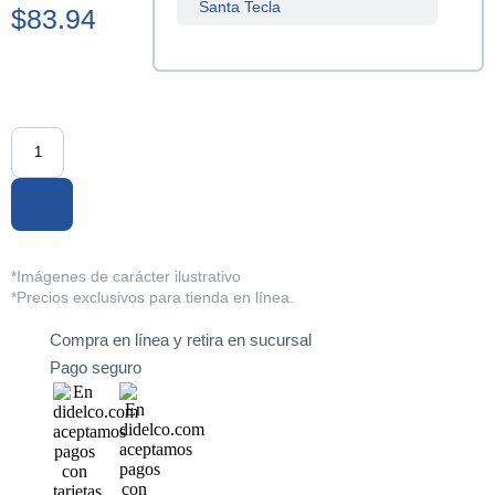
Santa Tecla
$83.94
Sucursal
Centenario
Sucursal
La Tiendona
Sucursal
Merliot
Sucursal
San Miguel
*Imágenes de carácter ilustrativo
*Precios exclusivos para tienda en línea.
Sucursal
Santa Ana
Compra en línea y retira en sucursal
Pago seguro
Sucursal
Sonsonate
Sucursal
Soyapango