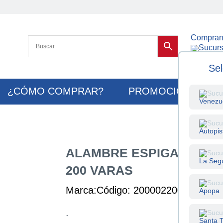
Compran
Cambiar su
Sel
¿CÓMO COMPRAR?
PROMOCIONES
Venezu
Autopis
ALAMBRE ESPIGADO GA
La Seg
200 VARAS
Marca:
Código: 200002200
Unidad: 
Apopa
.
Santa T