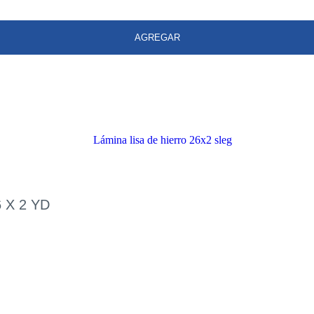
AGREGAR
 X 2 YD