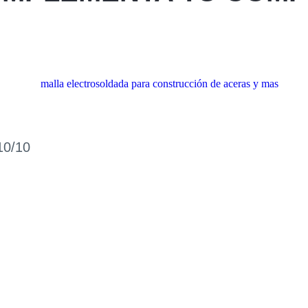
Metap
Santa 
San Mig
0/10
San Ma