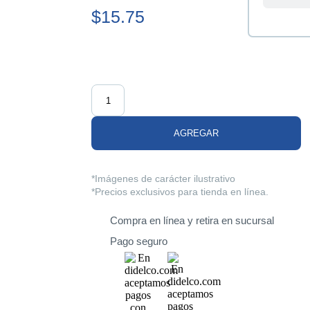
$15.75
Centen
La Tie
Merliot
AGREGAR
San Mi
*Imágenes de carácter ilustrativo
*Precios exclusivos para tienda en línea.
Santa 
Compra en línea y retira en sucursal
Pago seguro
Sonson
Soyap