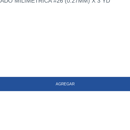
DO MILIMETRICA #26 (0.27MM) X 3 YD
AGREGAR