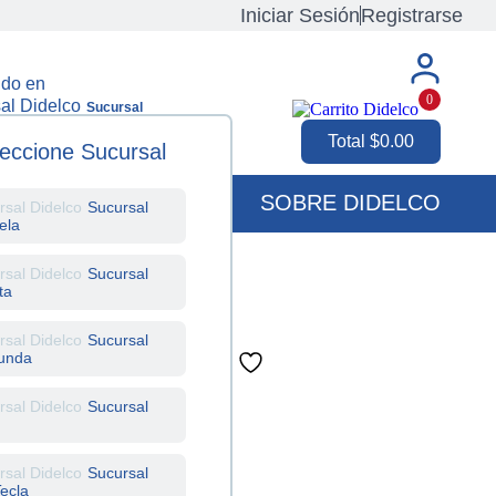
Iniciar Sesión
Registrarse
do en
0
Sucursal
cursal
Total
$
0.00
eccione Sucursal
SOBRE DIDELCO
Sucursal
ela
Sucursal
ta
LVANIZADO DE
Sucursal
unda
Sucursal
Libra
Sucursal
ecla