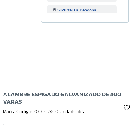
Sucursal La Tiendona
Sucursal Merliot
Sucursal San Miguel
Sucursal Santa Ana
Sucursal Sonsonate
Sucursal Soyapango
Sucursal San Marcos
ALAMBRE ESPIGADO GALVANIZADO DE 400
VARAS
Sucursal Lourdes
Marca:
Código: 200002400
Unidad: Libra
Sucursal Usulutan
.
Sucursal Ahuachapan