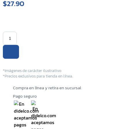
$27.90
Sucursal Kilo 5
Sucursal El Coyolito
Sucursal San Bartolo
Sucursal Zacatecoluca
Sucursal Metapan
*Imágenes de carácter ilustrativo
*Precios exclusivos para tienda en línea.
Sucursal Santa Rosa
Compra en línea y retira en sucursal
Sucursal San Miguel Ruta
Militar
Pago seguro
Sucursal San Martin