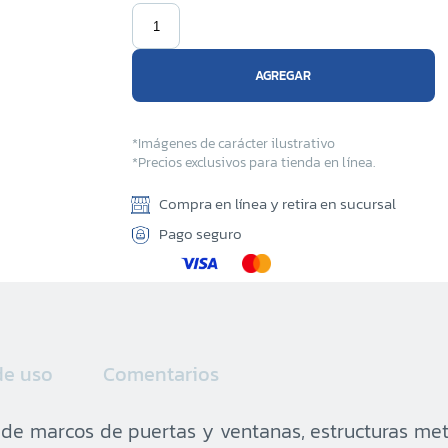
Sucur
Sucur
AGREGAR
Sucur
*Imágenes de carácter ilustrativo
Sucu
*Precios exclusivos para tienda en línea.
Sucu
Compra en línea y retira en sucursal
Pago seguro
Sucu
Sucu
Militar
Sucu
de uso
Comentarios
ón de marcos de puertas y ventanas, estructuras met