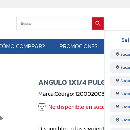
Sel
CÓMO COMPRAR?
PROMOCIONES
Sucu
Sucu
ANGULO 1X1/4 PULG X 6 M
Sucu
Marca:
Código: 120002003
Unidad: U
Sucu
No disponible en sucursal sele
Sucur
Sucu
Disponible en las siguientes sucursa