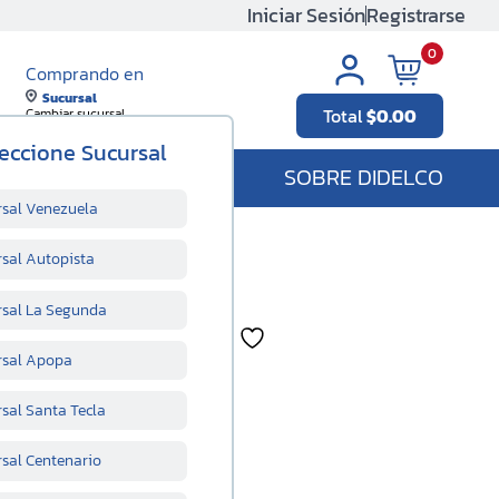
Iniciar Sesión
Registrarse
0
Comprando en
Sucursal
Total
$
0.00
Cambiar sucursal
eccione Sucursal
SOBRE DIDELCO
rsal Venezuela
rsal Autopista
rsal La Segunda
nidad
rsal Apopa
ccionada
sal Santa Tecla
rsal Centenario
les: