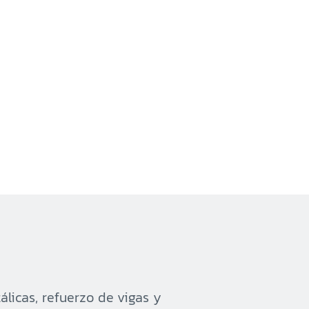
sal Kilo 5
sal El Coyolito
sal San Bartolo
rsal Zacatecoluca
rsal Metapan
rsal Santa Rosa
rsal San Miguel Ruta
rsal San Martin
álicas, refuerzo de vigas y