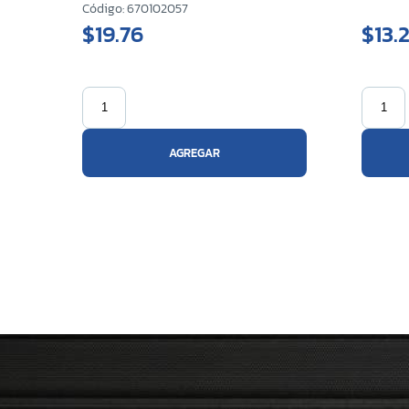
Código: 670102057
$19.76
$13.
AGREGAR