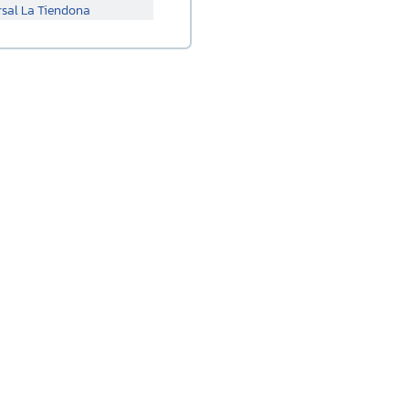
rsal La Tiendona
sal Merliot
rsal San Miguel
rsal Santa Ana
rsal Sonsonate
rsal Soyapango
rsal San Marcos
rsal Lourdes
rsal Usulutan
rsal Ahuachapan