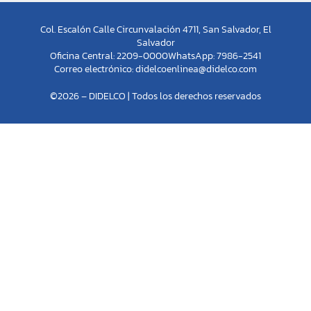
Col. Escalón Calle Circunvalación 4711, San Salvador, El
Salvador
Oficina Central: 2209-0000
WhatsApp: 7986-2541
Correo electrónico:
didelcoenlinea@didelco.com
©2026 – DIDELCO | Todos los derechos reservados