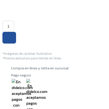
Sucursal Kilo 5
Sucursal El Coyolito
Sucursal San Bartolo
Sucursal Zacatecoluca
Sucursal Metapan
*Imágenes de carácter ilustrativo
*Precios exclusivos para tienda en línea.
Sucursal Santa Rosa
Compra en línea y retira en sucursal
Pago seguro
Sucursal San Miguel Ruta
Militar
Sucursal San Martin