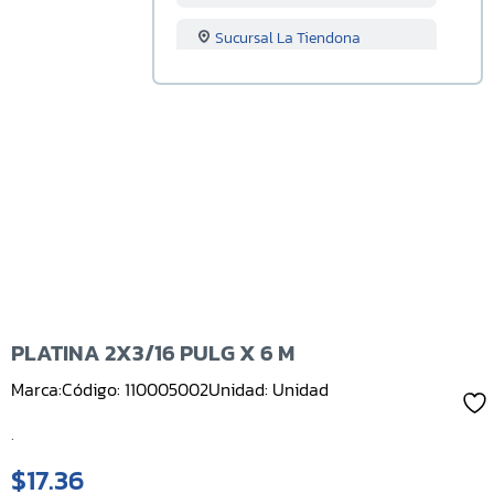
Sucursal La Tiendona
Sucursal Merliot
Sucursal San Miguel
Sucursal Santa Ana
Sucursal Sonsonate
Sucursal Soyapango
Sucursal San Marcos
PLATINA 2X3/16 PULG X 6 M
Marca:
Código: 110005002
Unidad: Unidad
Sucursal Lourdes
.
Sucursal Usulutan
$17.36
Sucursal Ahuachapan