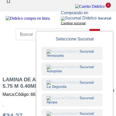
0
Comprando en
Sucursal
Cambiar sucursal
Seleccione Sucursal
Sucursal
Venezuela
Sucursal
Autopista
LAMINA DE ALUMINIO ZINC ESTANDAR
Sucursal
5.75 M 0.40MM A100
La Segunda
Marca:
Código: 662940000575
Unidad: Unidad
Sucursal
Apopa
.
Sucursal
$34.27