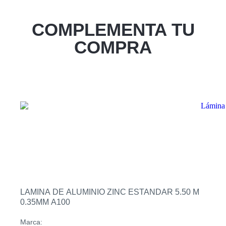
Zacatecoluca
COMPLEMENTA TU
Sucursal
Metapan
COMPRA
Sucursal
Santa Rosa
Sucursal
San Miguel Ruta Militar
Sucursal
San Martin
LAMINA DE ALUMINIO ZINC ESTANDAR 5.50 M
0.35MM A100
Marca: