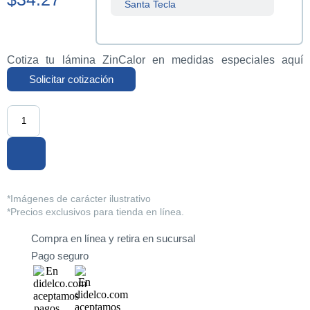
Santa Tecla
Sucursal
Centenario
Cotiza tu lámina ZinCalor en medidas especiales aquí
Sucursal
Solicitar cotización
La Tiendona
Sucursal
Merliot
Sucursal
San Miguel
*Imágenes de carácter ilustrativo
Sucursal
Santa Ana
*Precios exclusivos para tienda en línea.
Compra en línea y retira en sucursal
Sucursal
Sonsonate
Pago seguro
Sucursal
Soyapango