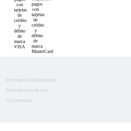
Sucursal
San Marcos
Sucursal
Lourdes
Sucursal
Usulutan
Sucursal
Ahuachapan
Sucursal
Información del producto
Kilo 5
Advertencias de uso
Sucursal
El Coyolito
Comentarios
Sucursal
San Bartolo
Sucursal