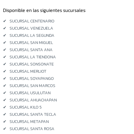
Disponible en las siguientes sucursales:
Sucursal Kilo 5
✔
SUCURSAL CENTENARIO
Sucursal El Coyolito
✔
SUCURSAL VENEZUELA
✔
SUCURSAL LA SEGUNDA
Sucursal San Bartolo
✔
SUCURSAL SAN MIGUEL
✔
SUCURSAL SANTA ANA
Sucursal Zacatecoluca
✔
SUCURSAL LA TIENDONA
✔
SUCURSAL SONSONATE
Sucursal Metapan
✔
SUCURSAL MERLIOT
✔
SUCURSAL SOYAPANGO
Sucursal Santa Rosa
✔
SUCURSAL SAN MARCOS
✔
SUCURSAL USULUTAN
Sucursal San Miguel Ruta
Militar
✔
SUCURSAL AHUACHAPAN
✔
SUCURSAL KILO 5
Sucursal San Martin
✔
SUCURSAL SANTA TECLA
✔
SUCURSAL METAPAN
✔
SUCURSAL SANTA ROSA