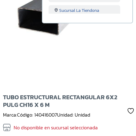
Sucursal La Tiendona
Sucursal Merliot
Sucursal San Miguel
Sucursal Santa Ana
Sucursal Sonsonate
Sucursal Soyapango
Sucursal San Marcos
TUBO ESTRUCTURAL RECTANGULAR 6X2
PULG CH16 X 6 M
Sucursal Lourdes
Marca:
Código: 140416007
Unidad: Unidad
Sucursal Usulutan
No disponible en sucursal seleccionada
Sucursal Ahuachapan