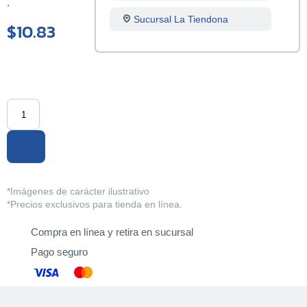
.
Sucursal La Tiendona
$10.83
Sucursal Merliot
Sucursal San Miguel
Sucursal Santa Ana
Sucursal Sonsonate
Sucursal Soyapango
*Imágenes de carácter ilustrativo
Sucursal San Marcos
*Precios exclusivos para tienda en línea.
Sucursal Lourdes
Compra en línea y retira en sucursal
Pago seguro
Sucursal Usulutan
Sucursal Ahuachapan