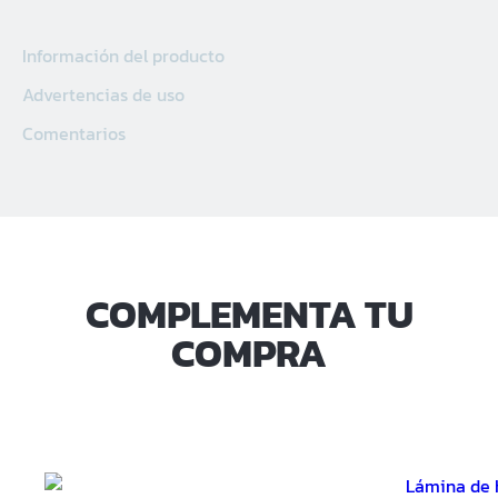
Sucursal Kilo 5
Información del producto
Sucursal El Coyolito
Advertencias de uso
Sucursal San Bartolo
Comentarios
Sucursal Zacatecoluca
Sucursal Metapan
Sucursal Santa Rosa
COMPLEMENTA TU
Sucursal San Miguel Ruta
COMPRA
Militar
Sucursal San Martin