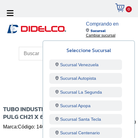
0
Comprando en
Sucursal
Cambiar sucursal
Seleccione Sucursal
Sucursal Venezuela
Sucursal Autopista
Sucursal La Segunda
Sucursal Apopa
TUBO INDUSTRIAL RECTANGULAR 1-1/2X1
PULG CH21 X 6 M
Sucursal Santa Tecla
Marca:
Código: 140221003
Unidad: Unidad
Sucursal Centenario